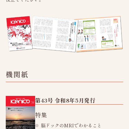
レディースドック
脳（MRI）ドック
新潟市にお住まいの方へ
人間ドックオプション検査
健康診断
協会けんぽ
生活習慣病予防健診
定期健康診断Aコース
機関紙
定期健康診断Cコース
特定健康診査
第43号 令和8年5月発行
特殊健康診断
健康診断オプション検査
特集
女性のお客様へ
脳ドックのMRIでわかること