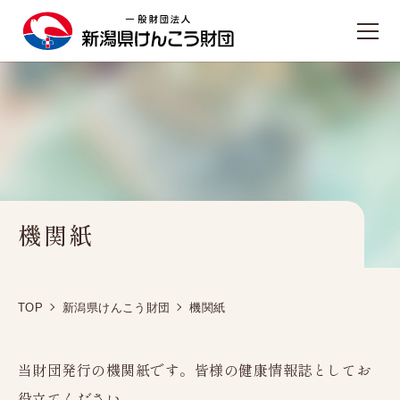
TOPへ戻る
施設のご案内
新潟健診プラザ
東新潟健診プラザ
機関紙
西新潟健診プラザ
長岡健康管理センター
TOP
新潟県けんこう財団
機関紙
人間ドック
日帰り人間ドック
当財団発行の機関紙です。皆様の健康情報誌としてお
1泊2日人間ドック
役立てください。