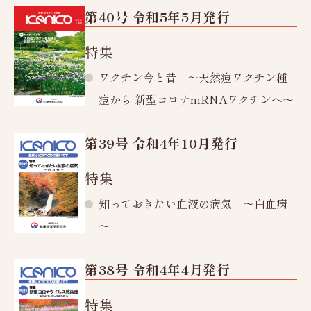
第40号 令和5年5月発行
グループ施設紹介
健康診断機関登録票
特集
よくあるご質問・お問い合わせ
ワクチン今と昔 ～天然痘ワクチン種
痘から 新型コロナmRNAワクチンへ～
受診者様の権利
プライバシーポリシー
第39号 令和4年10月発行
予約日時変更・
採用情報
特集
キャンセル
知っておきたい血液の病気 ～白血病
Web予約はこちら
Web問診
～
第38号 令和4年4月発行
特集