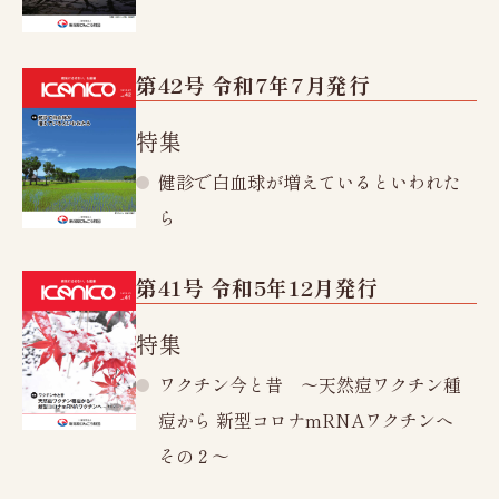
充実の設備・検査
レディースオプション検査
かしこく受診
第42号 令和7年7月発行
ご予約から検査まで
特集
検査結果の見方
健診で白血球が増えているといわれた
ら
料金のご案内
健診日カレンダー
第41号 令和5年12月発行
法人ご担当者様へ
特集
お知らせ
ワクチン今と昔 ～天然痘ワクチン種
新潟県けんこう財団
痘から 新型コロナmRNAワクチンへ
財団概要、財団沿革、
加盟団体・認定証、公開情報
その２～
機関紙