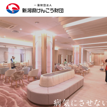
TOPへ戻る
施設のご案内
新潟健診プラザ
東新潟健診プラザ
西新潟健診プラザ
長岡健康管理センター
人間ドック
日帰り人間ドック
1泊2日人間ドック