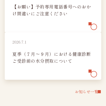
充実の設備・検査
【お願い】予約専用電話番号へのおか
レディースオプション検査
け間違いにご注意ください
かしこく受診
ご予約から検査まで
検査結果の見方
2026.7.1
料金のご案内
夏季（７月～９月）における健康診断
健診日カレンダー
ご受診前の水分摂取について
法人ご担当者様へ
お知らせ
新潟県けんこう財団
お知らせ一覧
財団概要、財団沿革、
加盟団体・認定証、公開情報
機関紙