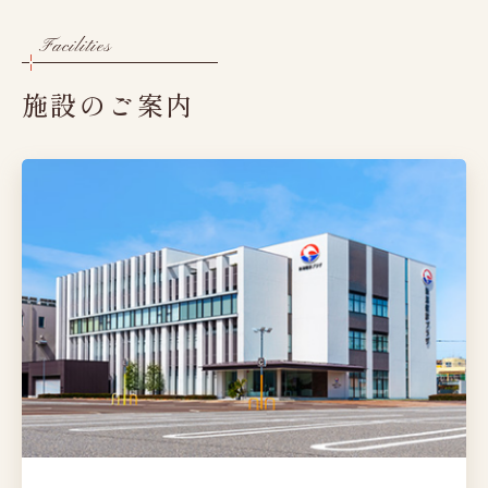
グループ施設紹介
Facilities
健康診断機関登録票
施設のご案内
よくあるご質問・お問い合わせ
受診者様の権利
プライバシーポリシー
予約日時
採用情報
キャン
Web予約はこちら
Web