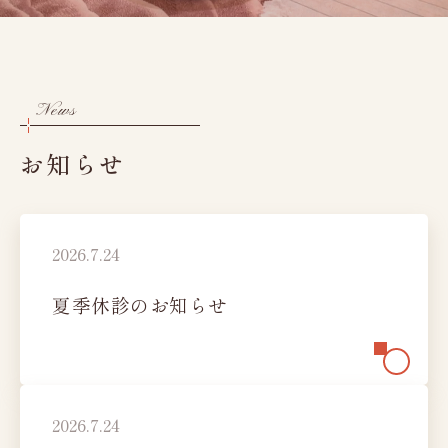
レディースドック
脳（MRI）ドック
新潟市にお住まいの方へ
News
人間ドックオプション検査
お知らせ
健康診断
協会けんぽ
生活習慣病予防健診
定期健康診断Aコース
2026.7.24
定期健康診断Cコース
夏季休診のお知らせ
特定健康診査
特殊健康診断
健康診断オプション検査
女性のお客様へ
2026.7.24