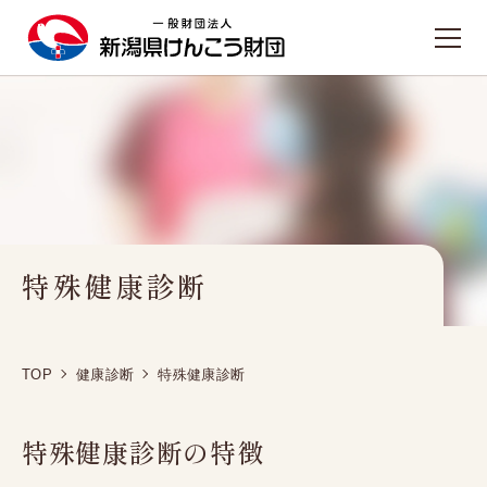
TOPへ戻る
施設のご案内
新潟健診プラザ
東新潟健診プラザ
特殊健康診断
西新潟健診プラザ
長岡健康管理センター
TOP
健康診断
特殊健康診断
人間ドック
日帰り人間ドック
特殊健康診断の特徴
1泊2日人間ドック