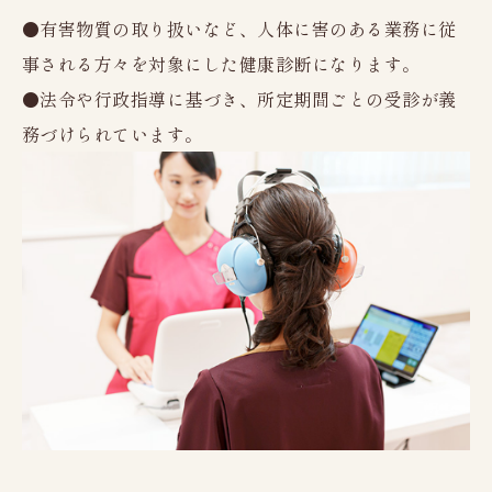
レディースドック
●有害物質の取り扱いなど、人体に害のある業務に従
事される方々を対象にした健康診断になります。
脳（MRI）ドック
●法令や行政指導に基づき、所定期間ごとの受診が義
新潟市にお住まいの方へ
務づけられています。
人間ドックオプション検査
健康診断
協会けんぽ
生活習慣病予防健診
定期健康診断Aコース
定期健康診断Cコース
特定健康診査
特殊健康診断
健康診断オプション検査
女性のお客様へ