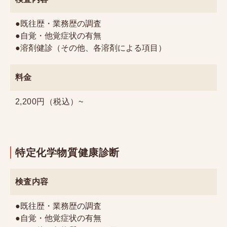
グループ施設紹介
●既往歴・業務歴の調査
健康診断機関登録票
●自覚・他覚症状の有無
●溶剤健診（その他、各溶剤による項目）
よくあるご質問・お問い合わせ
受診者様の権利
料金
プライバシーポリシー
2,200円（税込）~
予約日時変更・
採用情報
キャンセル
特定化学物質健康診断
Web予約はこちら
Web問診
検査内容
●既往歴・業務歴の調査
●自覚・他覚症状の有無