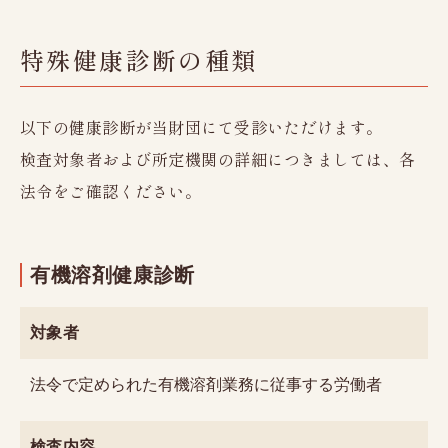
充実の設備・検査
レディースオプション検査
特殊健康診断の種類
かしこく受診
ご予約から検査まで
以下の健康診断が当財団にて受診いただけます。
検査結果の見方
検査対象者および所定機関の詳細につきましては、各
法令をご確認ください。
料金のご案内
健診日カレンダー
有機溶剤健康診断
法人ご担当者様へ
お知らせ
対象者
新潟県けんこう財団
法令で定められた有機溶剤業務に従事する労働者
財団概要、財団沿革、
加盟団体・認定証、公開情報
機関紙
検査内容