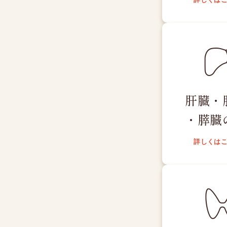
肝臓・
・膵臓
詳しくは