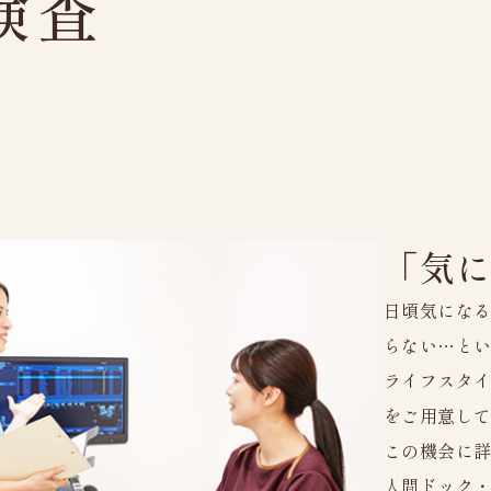
検査
よくあるご質問
検査
お知らせ
受診者様の権利
プライバシーポ
「気
日頃気にな
らない…と
ライフスタ
をご用意し
この機会に
人間ドック