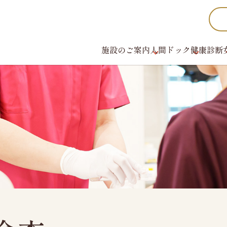
施設のご案内
人間ドック
健康診断
女性のお客様へ
かしこく受診
新潟県けんこう
ご予約から検査まで
充実の設備・検査
財団概要、財団沿
加盟団体・認定証
レディースオプション検査
検査結果の見方
ス
機関紙
料金のご案内
ス
グループ施設紹介
健診日カレンダー
健康診断機関登
法人ご担当者様へ