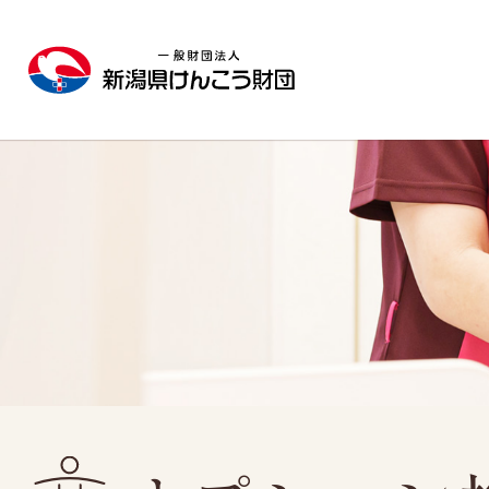
施設のご案内
人間ドック
健康診断
新潟健診プラザ
日帰り人間ドック
協会けんぽ
生活習慣病予防健診
東新潟健診プラザ
1泊2日人間ドック
定期健康診断Aコー
西新潟健診プラザ
レディースドック
定期健康診断Cコー
長岡健康管理センター
脳（MRI）ドック
特定健康診査
新潟市にお住まいの方へ
特殊健康診断