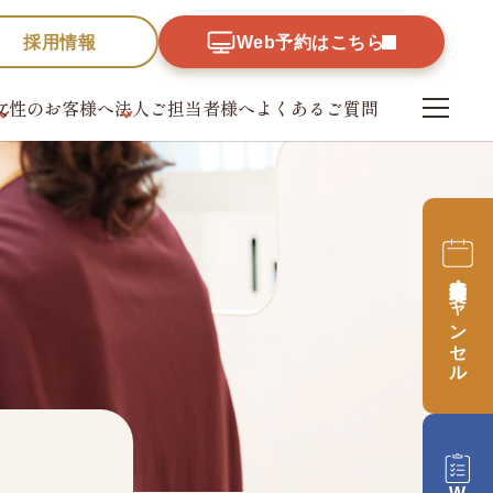
採用情報
Web予約はこちら
女性のお客様へ
法人ご担当者様へ
よくあるご質問
財団
採用情報
予約日時変更・
キャンセル
革、
、公開情報
Web予約はこちら
予約日時変更・
キャンセル
録票
Web問診