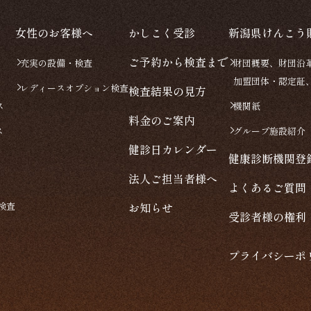
女性のお客様へ
かしこく受診
新潟県けんこう
ご予約から検査まで
充実の設備・検査
財団概要、財団沿
加盟団体・認定証
レディースオプション検査
検査結果の見方
ス
機関紙
料金のご案内
ス
グループ施設紹介
健診日カレンダー
健康診断機関登
法人ご担当者様へ
よくあるご質問
検査
お知らせ
受診者様の権利
プライバシーポ