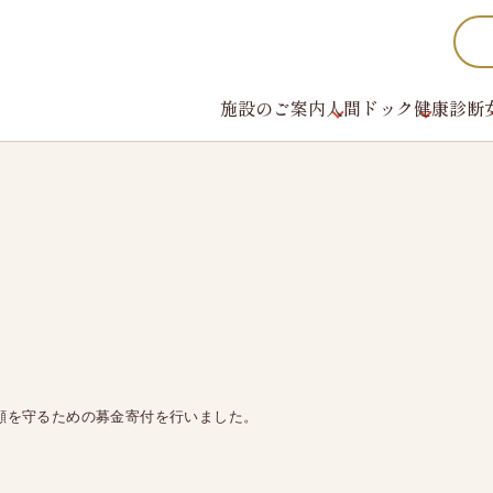
施設のご案内
人間ドック
健康診断
女性のお客様へ
かしこく受診
新潟県けんこう
ご予約から検査まで
充実の設備・検査
財団概要、財団沿
加盟団体・認定証
レディースオプション検査
検査結果の見方
ス
機関紙
料金のご案内
ス
グループ施設紹介
顔を守るための募金寄付を行いました。
健診日カレンダー
健康診断機関登
法人ご担当者様へ