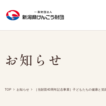
お知らせ
施設のご案内
人間ドック
健康診断
新潟健診プラザ
日帰り人間ドック
協会けんぽ
生活習慣病予防健診
東新潟健診プラザ
1泊2日人間ドック
定期健康診断Aコー
西新潟健診プラザ
レディースドック
定期健康診断Cコー
TOP
お知らせ
［当財団40周年記念事業］子どもたちの健康と笑
長岡健康管理センター
脳（MRI）ドック
特定健康診査
新潟市にお住まいの方へ
特殊健康診断