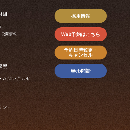
財団
採用情報
革、
、公開情報
Web予約はこちら
予約日時変更・
キャンセル
録票
Web問診
・お問い合わせ
リシー