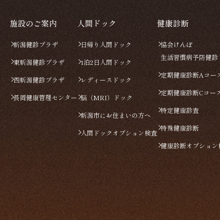
施設のご案内
人間ドック
健康診断
新潟健診プラザ
日帰り人間ドック
協会けんぽ
生活習慣病予防健診
東新潟健診プラザ
1泊2日人間ドック
定期健康診断Aコー
西新潟健診プラザ
レディースドック
定期健康診断Cコー
長岡健康管理センター
脳（MRI）ドック
特定健康診査
新潟市にお住まいの方へ
特殊健康診断
人間ドックオプション検査
健康診断オプション