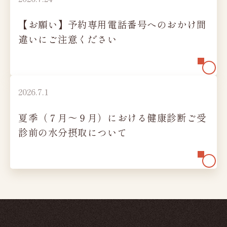
グループ施設紹介
【お願い】予約専用電話番号へのおかけ間
健康診断機関登録票
違いにご注意ください
よくあるご質問・お問い合わせ
受診者様の権利
2026.7.1
プライバシーポリシー
夏季（７月～９月）における健康診断ご受
予約日時変更・
採用情報
キャンセル
診前の水分摂取について
Web予約はこちら
Web問診