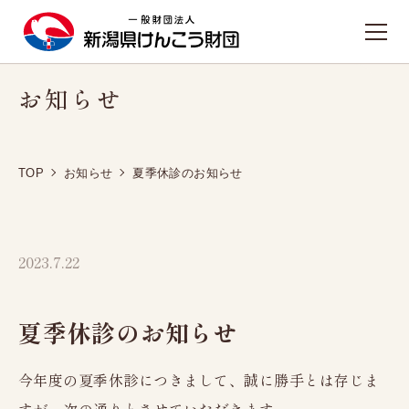
お知らせ
TOPへ戻る
施設のご案内
TOP
お知らせ
夏季休診のお知らせ
新潟健診プラザ
東新潟健診プラザ
2023.7.22
西新潟健診プラザ
長岡健康管理センター
人間ドック
夏季休診のお知らせ
日帰り人間ドック
今年度の夏季休診につきまして、誠に勝手とは存じま
1泊2日人間ドック