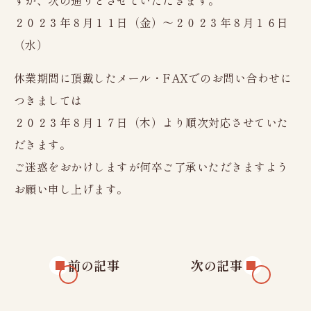
すが、次の通りとさせていただきます。
レディースドック
２０２３年８月１１日（金）～２０２３年８月１６日
脳（MRI）ドック
（水）
新潟市にお住まいの方へ
休業期間に頂戴したメール・FAXでのお問い合わせに
人間ドックオプション検査
つきましては
健康診断
２０２３年８月１７日（木）より順次対応させていた
協会けんぽ
生活習慣病予防健診
だきます。
ご迷惑をおかけしますが何卒ご了承いただきますよう
定期健康診断Aコース
お願い申し上げます。
定期健康診断Cコース
特定健康診査
特殊健康診断
前の記事
次の記事
健康診断オプション検査
女性のお客様へ