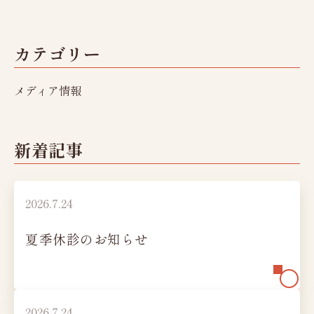
充実の設備・検査
レディースオプション検査
カテゴリー
かしこく受診
ご予約から検査まで
メディア情報
検査結果の見方
料金のご案内
新着記事
健診日カレンダー
法人ご担当者様へ
2026.7.24
お知らせ
夏季休診のお知らせ
新潟県けんこう財団
財団概要、財団沿革、
加盟団体・認定証、公開情報
機関紙
2026.7.24