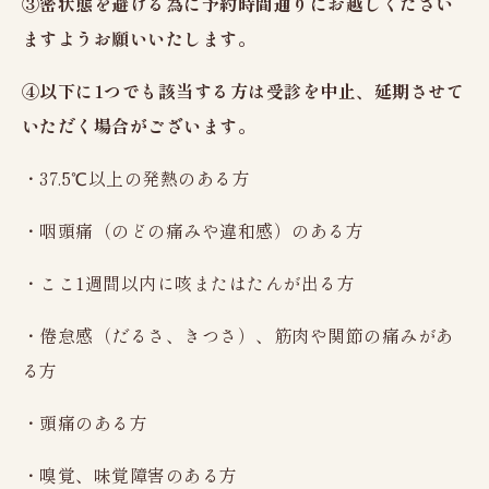
③密状態を避ける為に予約時間通りにお越しください
充実の設備・検査
ますようお願いいたします。
レディースオプション検査
かしこく受診
④以下に1つでも該当する方は受診を中止、延期させて
ご予約から検査まで
いただく場合がございます。
検査結果の見方
・37.5℃以上の発熱のある方
料金のご案内
・咽頭痛（のどの痛みや違和感）のある方
健診日カレンダー
・ここ1週間以内に咳またはたんが出る方
法人ご担当者様へ
・倦怠感（だるさ、きつさ）、筋肉や関節の痛みがあ
お知らせ
る方
新潟県けんこう財団
・頭痛のある方
財団概要、財団沿革、
加盟団体・認定証、公開情報
・嗅覚、味覚障害のある方
機関紙