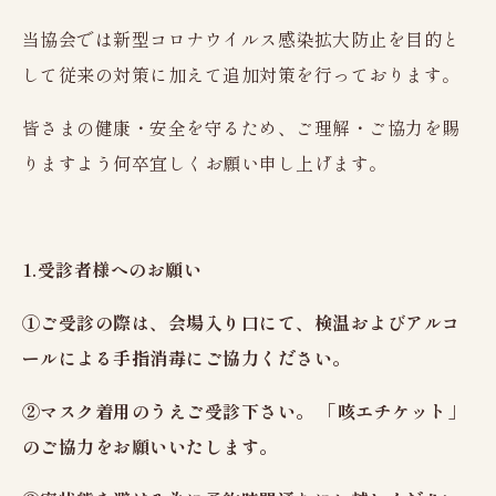
レディースドック
当協会では新型コロナウイルス感染拡大防止を目的と
脳（MRI）ドック
して従来の対策に加えて追加対策を行っております。
新潟市にお住まいの方へ
皆さまの健康・安全を守るため、ご理解・ご協力を賜
人間ドックオプション検査
りますよう何卒宜しくお願い申し上げます。
健康診断
協会けんぽ
生活習慣病予防健診
定期健康診断Aコース
1.受診者様へのお願い
定期健康診断Cコース
①ご受診の際は、会場入り口にて、検温およびアルコ
特定健康診査
ールによる手指消毒にご協力ください。
特殊健康診断
②マスク着用のうえご受診下さい。 「咳エチケット」
健康診断オプション検査
のご協力をお願いいたします。
女性のお客様へ