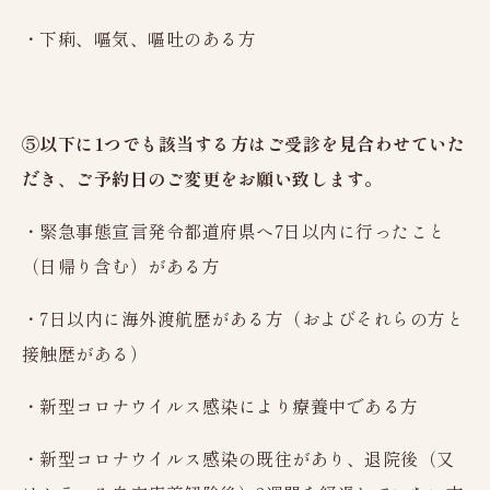
グループ施設紹介
・下痢、嘔気、嘔吐のある方
健康診断機関登録票
よくあるご質問・お問い合わせ
⑤以下に1つでも該当する方はご受診を見合わせていた
受診者様の権利
だき、ご予約日のご変更をお願い致します。
プライバシーポリシー
・緊急事態宣言発令都道府県へ7日以内に行ったこと
予約日時変更・
（日帰り含む）がある方
採用情報
キャンセル
・7日以内に海外渡航歴がある方（およびそれらの方と
Web予約はこちら
Web問診
接触歴がある）
・新型コロナウイルス感染により療養中である方
・新型コロナウイルス感染の既往があり、退院後（又