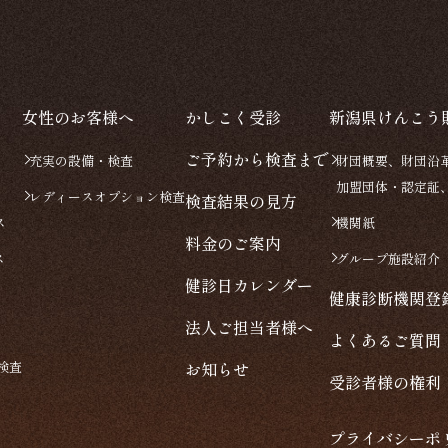
女性のお客様へ
かしこく受診
新潟県けんこう
ご予約から検査まで
充実の設備・検査
財団概要、財団沿
加盟団体・認定証
レディースオプション検査
検査結果の見方
ス
機関紙
料金のご案内
ス
グループ施設紹介
健診日カレンダー
健康診断機関登
法人ご担当者様へ
よくあるご質問
検査
お知らせ
受診者様の権利
プライバシーポ