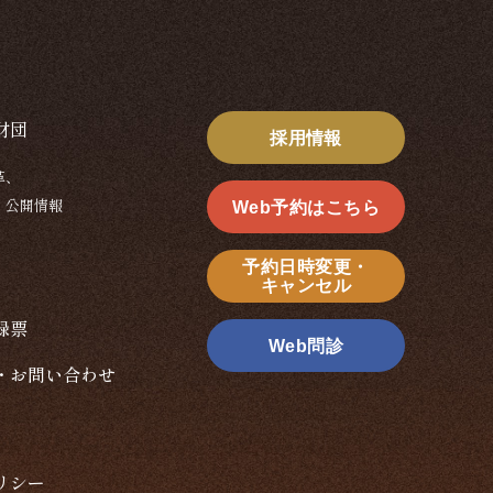
財団
採用情報
革、
、公開情報
Web予約はこちら
予約日時変更・
キャンセル
録票
Web問診
・お問い合わせ
リシー