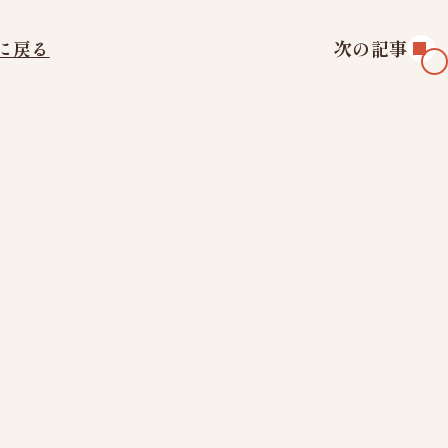
よくあるご質問
検査
お知らせ
に戻る
次の記事
受診者様の権利
プライバシーポ