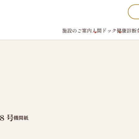
施設のご案内
人間ドック
健康診断
女性のお客様へ
かしこく受診
新潟県けんこう
ご予約から検査まで
充実の設備・検査
財団概要、財団沿
加盟団体・認定証
レディースオプション検査
検査結果の見方
ス
機関紙
料金のご案内
８号
ス
グループ施設紹介
機関紙
健診日カレンダー
健康診断機関登
法人ご担当者様へ