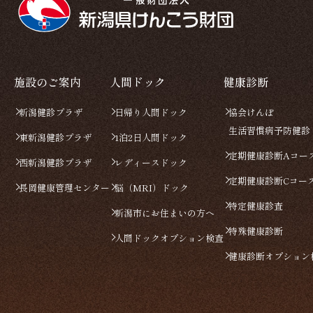
施設のご案内
人間ドック
健康診断
新潟健診プラザ
日帰り人間ドック
協会けんぽ
生活習慣病予防健診
東新潟健診プラザ
1泊2日人間ドック
定期健康診断Aコー
西新潟健診プラザ
レディースドック
定期健康診断Cコー
長岡健康管理センター
脳（MRI）ドック
特定健康診査
新潟市にお住まいの方へ
特殊健康診断
人間ドックオプション検査
健康診断オプション