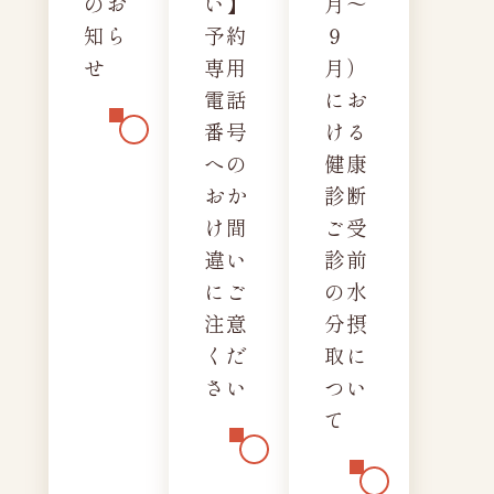
のお
い】
月～
知ら
予約
９
せ
専用
月）
電話
にお
番号
ける
への
健康
おか
診断
け間
ご受
違い
診前
にご
の水
注意
分摂
くだ
取に
さい
つい
て