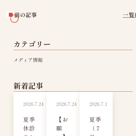
人間ドックオプション検査
健康診断オプション
前の記事
一覧
カテゴリー
メディア情報
新着記事
2026.7.24
2026.7.24
2026.7.1
夏季
【お
夏季
休診
願
（７