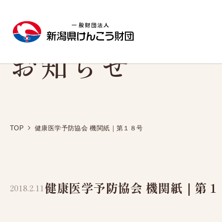
お知らせ
施設のご案内
人間ドック
健康診断
TOP
健康医学予防協会 機関紙｜第１８号
新潟健診プラザ
日帰り人間ドック
協会けんぽ
生活習慣病予防健診
東新潟健診プラザ
1泊2日人間ドック
定期健康診断Aコー
西新潟健診プラザ
レディースドック
健康医学予防協会 機関紙｜第１
定期健康診断Cコー
2018.2.11
長岡健康管理センター
脳（MRI）ドック
特定健康診査
新潟市にお住まいの方へ
特殊健康診断