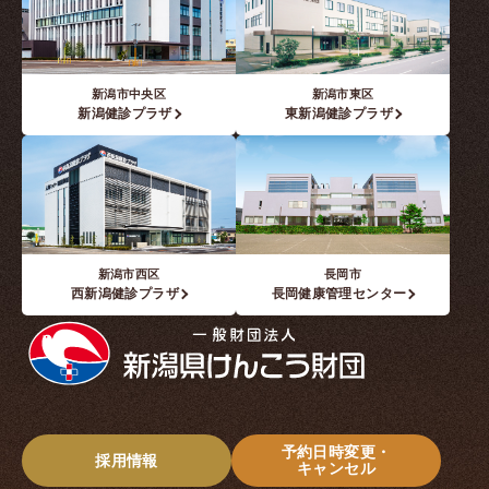
グループ施設紹介
健康診断機関登録票
新潟市中央区
新潟市東区
よくあるご質問・お問い合わせ
新潟健診プラザ
東新潟健診プラザ
受診者様の権利
プライバシーポリシー
予約日時変更・
採用情報
キャンセル
新潟市西区
長岡市
西新潟健診プラザ
長岡健康管理センター
Web予約はこちら
Web問診
予約日時変更・
採用情報
キャンセル