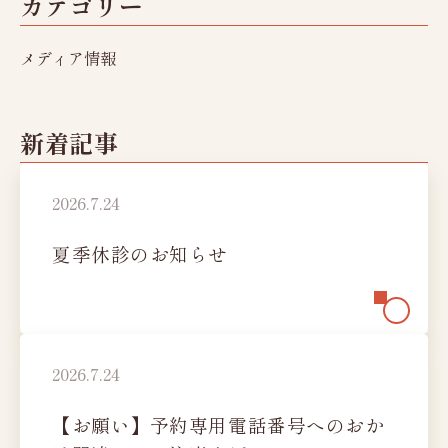
カテゴリー
レディースドック
メディア情報
脳（MRI）ドック
新潟市にお住まいの方へ
人間ドックオプション検査
新着記事
健康診断
2026.7.24
協会けんぽ
生活習慣病予防健診
定期健康診断Aコース
夏季休診のお知らせ
定期健康診断Cコース
特定健康診査
特殊健康診断
2026.7.24
健康診断オプション検査
女性のお客様へ
【お願い】予約専用電話番号へのおか