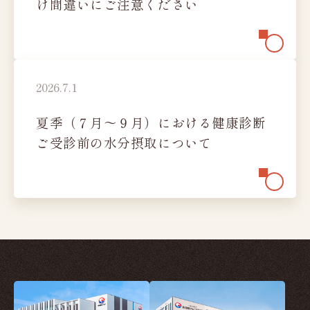
け間違いにご注意ください
充実の設備・検査
レディースオプション検査
かしこく受診
ご予約から検査まで
2026.7.1
検査結果の見方
夏季（７月～９月）における健康診断
料金のご案内
ご受診前の水分摂取について
健診日カレンダー
法人ご担当者様へ
お知らせ
新潟県けんこう財団
財団概要、財団沿革、
加盟団体・認定証、公開情報
機関紙