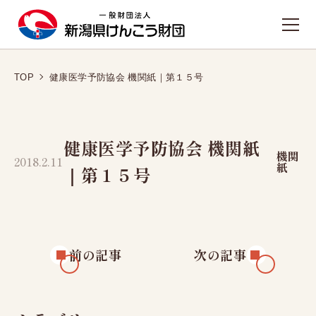
お知らせ
TOP
健康医学予防協会 機関紙｜第１５号
TOPへ戻る
施設のご案内
健康医学予防協会 機関紙
新潟健診プラザ
機関
2018.2.11
紙
｜第１５号
東新潟健診プラザ
西新潟健診プラザ
長岡健康管理センター
人間ドック
前の記事
次の記事
日帰り人間ドック
1泊2日人間ドック